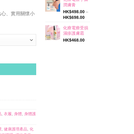
潤膚膏
HK$
498.00
–
貼心、實用關懷小
價
HK$
698.00
格
化療電療受損
範
濕疹護膚霜
圍：
HK$498.00
HK$
468.00
到
HK$698.00
品
,
衣履
,
身體
,
身體護
理
,
健康護理產品
,
化