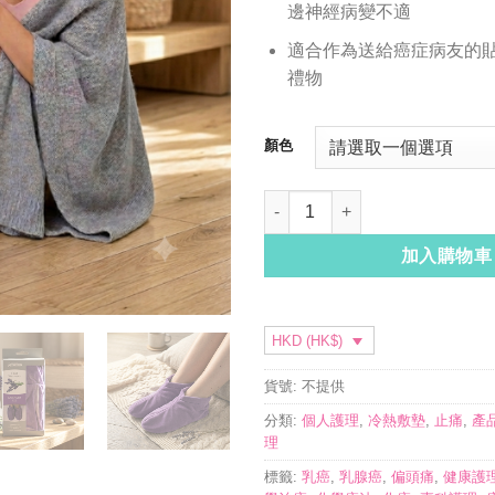
邊神經病變不適
適合作為送給癌症病友的
禮物
顏色
香薰暖足／冷敷足部護理套 數量
加入購物車
HKD (HK$)
貨號:
不提供
分類:
個人護理
,
冷熱敷墊
,
止痛
,
產
理
標籤:
乳癌
,
乳腺癌
,
偏頭痛
,
健康護