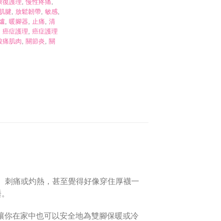
康復護理
,
慢性疼痛
,
肌腱
,
放鬆韌帶
,
敏感
,
爐
,
暖腳器
,
止痛
,
清
,
癌症護理
,
癌症護理
酸痛肌肉
,
關節炎
,
關
木、刺痛或灼熱，甚至覺得好像穿住厚襪一
睡。
設。它讓你在家中也可以安全地為雙腳保暖或冷