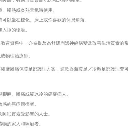
的暖感，有助放鬆緊繃肌肉和冰冷的腳掌。
腫、腳熱或炎熱天氣時使用。
時可以坐在梳化、床上或你喜歡的休息角落。
和入睡的環境。
人教育資料中，亦被提及為舒緩周邊神經病變及改善生活質素的
生或物理治療師。
療腳麻腳痛保暖足部護理方案，這款香薰暖足／冷敷足部護理套
現腳麻、腳痛或腳冰冷的癌症病人。
敏感的癌症康復者。
及睡眠質素受影響的人士。
禮物的家人和照顧者。