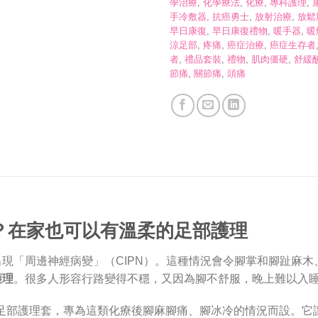
學治療
,
化學療法
,
化療
,
專科護理
,
手冷敷器
,
抗癌勇士
,
放射治療
,
放鬆
早日康復
,
早日康復禮物
,
暖手器
,
暖
涼足部
,
疼痛
,
癌症治療
,
癌症生存者
者
,
禮品套裝
,
禮物
,
肌肉僵硬
,
舒緩
節痛
,
關節痛
,
頭痛
？在家也可以有溫柔的足部護理
現「周邊神經病變」（CIPN）。這種情況會令腳掌和腳趾麻
護理
。很多人形容行路變得不穩，又因為腳不舒服，晚上難以入
香薰暖足／冷敷足部護理套，專為這類化療後腳麻腳痛、腳冰冷的情況而