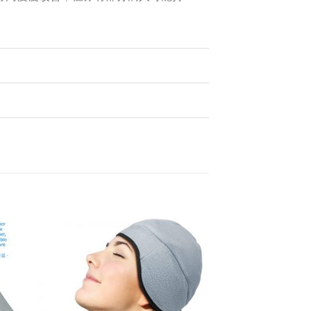
 to
Add to
ist
wishlist