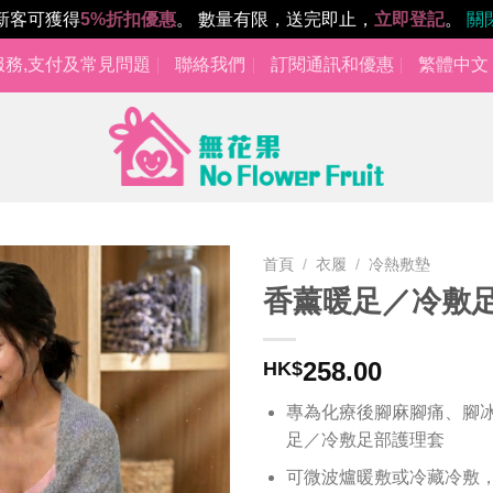
新客可獲得
5%折扣優惠
。 數量有限，送完即止，
立即登記
。
關
服務,支付及常見問題
聯絡我們
訂閱通訊和優惠
繁體中文
首頁
/
衣履
/
冷熱敷墊
香薰暖足／冷敷
Add to
wishlist
258.00
HK$
專為化療後腳麻腳痛、腳
足／冷敷足部護理套
可微波爐暖敷或冷藏冷敷