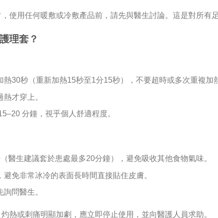
常，使用任何暖敷或冷敷產品前，請先與醫生討論。這是對所有
護理套？
熱30秒（重新加熱15秒至1分15秒），不要超時或多次重複加
過熱才穿上。
5–20 分鐘，視乎個人舒適程度。
（醫生建議套於患處最多20分鐘），避免吸收其他食物氣味。
，避免非常冰冷的表面長時間直接貼住皮膚。
先詢問醫生。
、灼熱或刺痛明顯加劇，應立即停止使用，並向醫護人員求助。