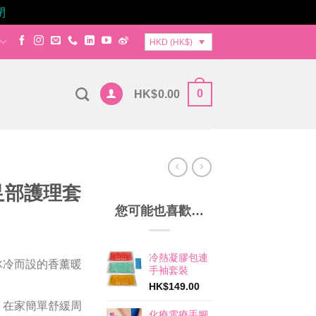
閉
HKD (HK$)
0
HK$
0.00
足部護理套
您可能也喜歡…
冷熱凝膠包連
冰冷而設的香薰暖
手袖套裝
HK$
149.00
，在家簡單舒緩周
化療電療手腳