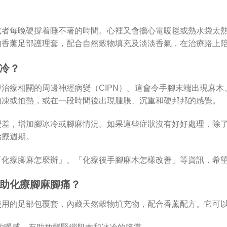
或者每晚硬撐着睡不著的時間。心裡又會擔心電暖毯或熱水袋太
的香薰足部護理套，配合自然穀物填充及淡淡香氣，在治療路上
冷？
治療相關的周邊神經病變（CIPN）。這會令手腳末端出現麻
怕凍或怕熱，或在一段時間後出現腫脹、沉重和硬邦邦的感覺。
變差，增加腳冰冷或腳麻情況。如果這些症狀沒有好好處理，除
治療週期。
「化療腳麻怎麼辦」、「化療後手腳麻木怎樣改善」等資訊，希
助化療腳麻腳痛？
使用的足部包覆套，內藏天然穀物填充物，配合香薰配方。它可