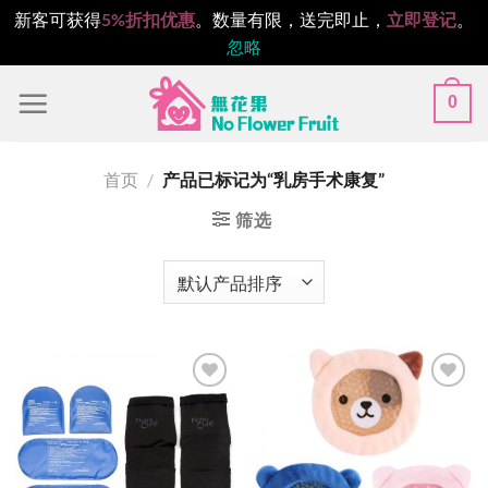
新客可获得
5%折扣优惠
。数量有限，送完即止，
立即登记
。
忽略
跳
0
到
内
容
首页
/
产品已标记为“乳房手术康复”
筛选
Add to
Add to
wishlist
wishlist