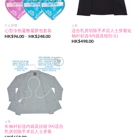
个人护理
上衣
适合乳房切除手术后人士穿着短
心型冷热凝敷凝胶包套装
袖衬衫连4内袋及钮扣 (L)
价
HK$
96.00
–
HK$
248.00
格
HK$
498.00
范
围：
HK$96.00
至
HK$248.00
Add to
wishlist
上衣
长袖衬衫连内袋及拉链 (M)适合
乳房切除手术后人士穿着