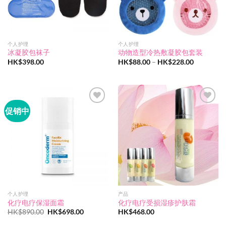
个人护理
个人护理
冰凝胶包袜子
动物造型冷热敷凝胶包套装
价
HK$
398.00
HK$
88.00
–
HK$
228.00
格
范
围：
HK$88.00
至
HK$228.0
促销中
Add to
Add to
wishlist
wishlist
个人护理
产品
化疗电疗保湿面霜
化疗电疗受损湿疹护肤霜
原
当
HK$
890.00
HK$
698.00
HK$
468.00
价
前
为：
价