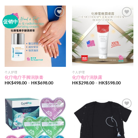
HK$890.00。
格
为：
HK$698.00。
促销中
Add to
Add to
wishlist
wishlist
个人护理
个人护理
化疗电疗手脚润肤膏
化疗电疗润肤露
价
价
HK$
498.00
–
HK$
698.00
HK$
298.00
–
HK$
598.00
格
格
范
范
围：
围：
HK$498.00
HK$298.
至
至
HK$698.00
HK$598.
Add to
Add to
wishlist
wishlist