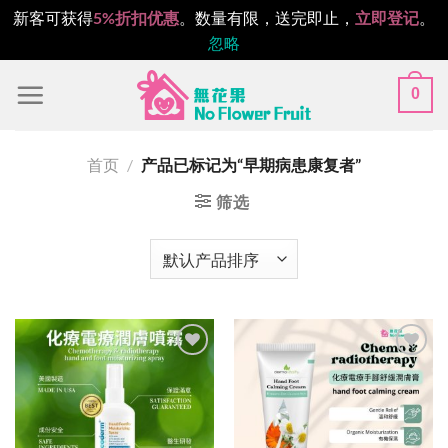
新客可获得
5%折扣优惠
。数量有限，送完即止，
立即登记
。
忽略
跳
0
到
内
容
首页
/
产品已标记为“早期病患康复者”
筛选
Add to
Add to
wishlist
wishlist