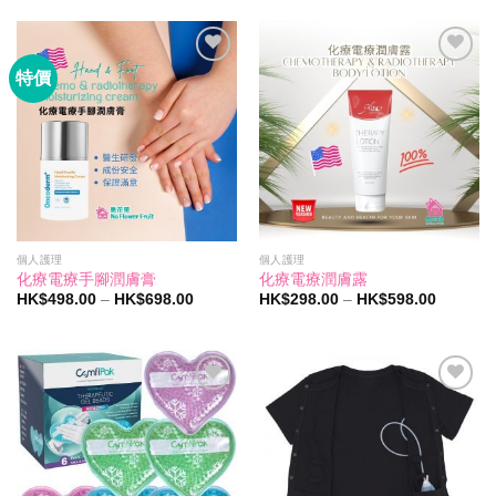
格：
格：
HK$890.00。
HK$698.00。
特價
Add to
Add to
wishlist
wishlist
個人護理
個人護理
化療電療手腳潤膚膏
化療電療潤膚露
價
價
HK$
498.00
–
HK$
698.00
HK$
298.00
–
HK$
598.00
格
格
範
範
圍：
圍：
HK$498.00
HK$298
到
到
HK$698.00
HK$598
Add to
Add to
wishlist
wishlist