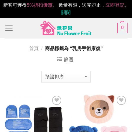
新客可獲得
5%折扣優惠
。 數量有限，送完即止，
立即登記
。
關閉
Skip
0
to
content
首頁
/
商品標籤為 “乳房手術康復”
篩選
Add to
Add to
wishlist
wishlist