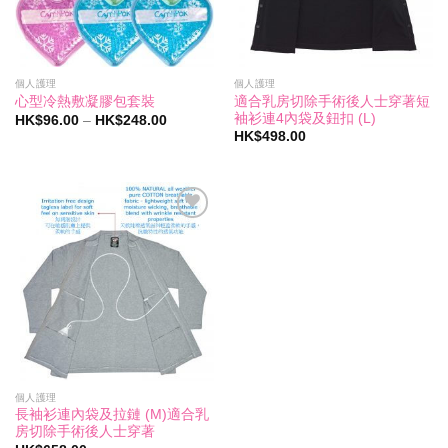
個人護理
個人護理
適合乳房切除手術後人士穿著短
心型冷熱敷凝膠包套裝
袖衫連4內袋及鈕扣 (L)
價
HK$
96.00
–
HK$
248.00
格
HK$
498.00
範
圍：
HK$96.00
到
HK$248.00
Add to
wishlist
個人護理
長袖衫連內袋及拉鏈 (M)適合乳
房切除手術後人士穿著