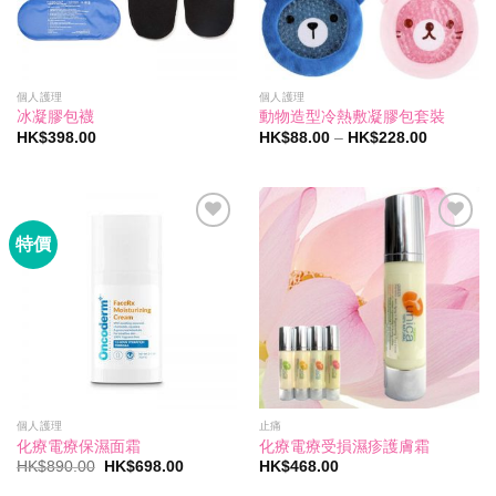
個人護理
個人護理
冰凝膠包襪
動物造型冷熱敷凝膠包套裝
價
HK$
398.00
HK$
88.00
–
HK$
228.00
格
範
圍：
HK$88.00
到
HK$228.0
特價
Add to
Add to
wishlist
wishlist
個人護理
止痛
化療電療保濕面霜
化療電療受損濕疹護膚霜
原
目
HK$
890.00
HK$
698.00
HK$
468.00
始
前
價
價